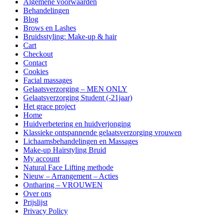
Algemene voorwaarden
Behandelingen
Blog
Brows en Lashes
Bruidsstyling: Make-up & hair
Cart
Checkout
Contact
Cookies
Facial massages
Gelaatsverzorging – MEN ONLY
Gelaatsverzorging Student (-21jaar)
Het grace project
Home
Huidverbetering en huidverjonging
Klassieke ontspannende gelaatsverzorging vrouwen
Lichaamsbehandelingen en Massages
Make-up Hairstyling Bruid
My account
Natural Face Lifting methode
Nieuw – Arrangement – Acties
Ontharing – VROUWEN
Over ons
Prijslijst
Privacy Policy