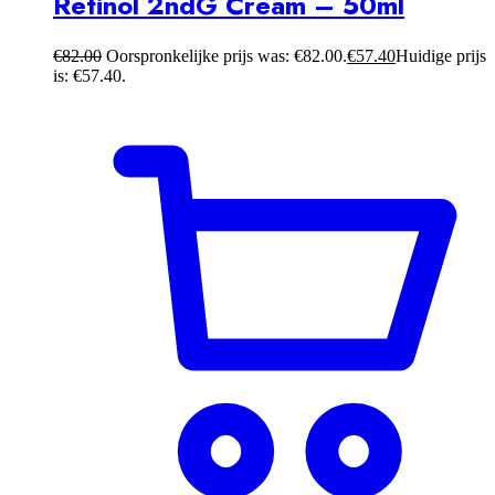
Retinol 2ndG Cream – 50ml
€
82.00
Oorspronkelijke prijs was: €82.00.
€
57.40
Huidige prijs
is: €57.40.