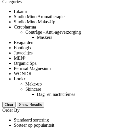
Categories
Likami
Studio Mino Aromatherapie
Studio Mino Make-Up
Cerepharma
Contrâge - Anti-ageverzorging
Maskers
Evagarden
Footlogix
Juweeltjes
MEN³
Organic Spa
Permsal Magnesium
WONDR
Lookx
Make-up
Skincare
Dag- en nachtcrèmes
Clear
Show Results
Order By
Standaard sortering
Sorteer op populariteit