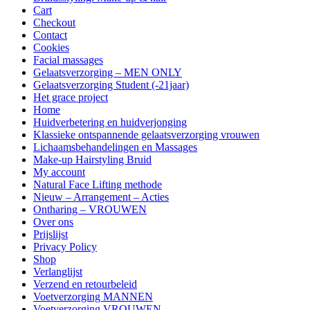
Cart
Checkout
Contact
Cookies
Facial massages
Gelaatsverzorging – MEN ONLY
Gelaatsverzorging Student (-21jaar)
Het grace project
Home
Huidverbetering en huidverjonging
Klassieke ontspannende gelaatsverzorging vrouwen
Lichaamsbehandelingen en Massages
Make-up Hairstyling Bruid
My account
Natural Face Lifting methode
Nieuw – Arrangement – Acties
Ontharing – VROUWEN
Over ons
Prijslijst
Privacy Policy
Shop
Verlanglijst
Verzend en retourbeleid
Voetverzorging MANNEN
Voetverzorging VROUWEN