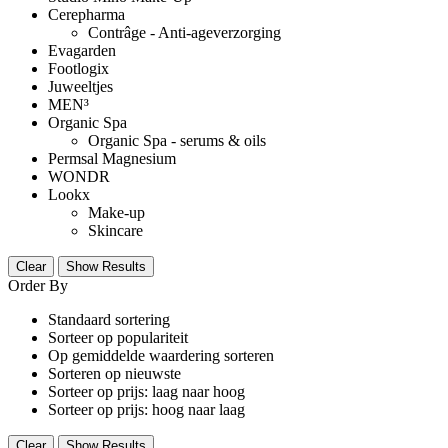
Cerepharma
Contrâge - Anti-ageverzorging
Evagarden
Footlogix
Juweeltjes
MEN³
Organic Spa
Organic Spa - serums & oils
Permsal Magnesium
WONDR
Lookx
Make-up
Skincare
Clear
Show Results
Order By
Standaard sortering
Sorteer op populariteit
Op gemiddelde waardering sorteren
Sorteren op nieuwste
Sorteer op prijs: laag naar hoog
Sorteer op prijs: hoog naar laag
Clear
Show Results