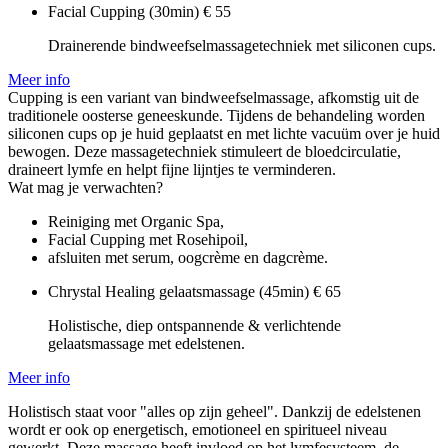
Facial Cupping (30min)
€ 55
Drainerende bindweefselmassagetechniek met siliconen cups.
Meer info
Cupping is een variant van bindweefselmassage, afkomstig uit de
traditionele oosterse geneeskunde. Tijdens de behandeling worden
siliconen cups op je huid geplaatst en met lichte vacuüm over je huid
bewogen. Deze massagetechniek stimuleert de bloedcirculatie,
draineert lymfe en helpt fijne lijntjes te verminderen.
Wat mag je verwachten?
Reiniging met Organic Spa,
Facial Cupping met Rosehipoil,
afsluiten met serum, oogcrème en dagcrème.
Chrystal Healing gelaatsmassage (45min)
€ 65
Holistische, diep ontspannende & verlichtende
gelaatsmassage met edelstenen.
Meer info
Holistisch staat voor "alles op zijn geheel". Dankzij de edelstenen
wordt er ook op energetisch, emotioneel en spiritueel niveau
gewerkt. Deze massage heeft invloed op het lymfesysteem, de