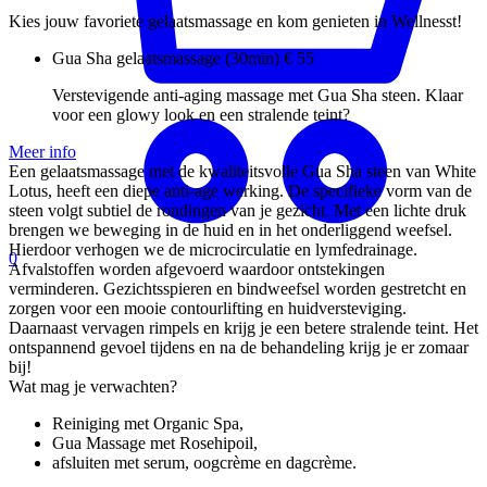
Kies jouw favoriete gelaatsmassage en kom genieten in Wellnesst!
Gua Sha gelaatsmassage (30min)
€ 55
Verstevigende anti-aging massage met Gua Sha steen. Klaar
voor een glowy look en een stralende teint?
Meer info
Een gelaatsmassage met de kwaliteitsvolle Gua Sha steen van White
Lotus, heeft een diepe anti-age werking. De specifieke vorm van de
steen volgt subtiel de rondingen van je gezicht. Met een lichte druk
brengen we beweging in de huid en in het onderliggend weefsel.
Hierdoor verhogen we de microcirculatie en lymfedrainage.
0
Afvalstoffen worden afgevoerd waardoor ontstekingen
verminderen. Gezichtsspieren en bindweefsel worden gestretcht en
zorgen voor een mooie contourlifting en huidversteviging.
Daarnaast vervagen rimpels en krijg je een betere stralende teint. Het
ontspannend gevoel tijdens en na de behandeling krijg je er zomaar
bij!
Wat mag je verwachten?
Reiniging met Organic Spa,
Gua Massage met Rosehipoil,
afsluiten met serum, oogcrème en dagcrème.