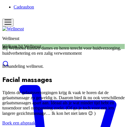
Cadeaubon
Wellnesst
Welkom bij Wellnesst
Bij Wellnesst kunnen dames en heren terecht voor huidverzorging,
huidverbetering en een zalig verwenmoment
Behandeling wellnesst.
Facial massages
Tijdens de gelaatsverzorgingen krijg ik vaak te horen dat de
gelaatsmassage zo geweldig is. Daarom bied ik nu ook verschillende
gelaatsmassages apart aan. Ideaal als je wat minder tijd hebt en
tussendoor snel ontspanning zoekt. (Of ga je toch voor een iets
langere gezichtsmassage… Ik kon het niet laten 😉 )
Boek een afspraak